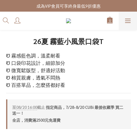
7/28-8/20 CUBi 收藏季全館買二送一
成為VIP會員可享終身最低9折優惠
7/28-8/20 CUBi 收藏季全館買二送一
26夏 霧藍小風景口袋T
Ꮼ 霧感藍色調，溫柔耐看
Ꮼ 口袋印花設計，細節加分
Ꮼ 微寬鬆版型，舒適好活動
Ꮼ 棉質親膚，透氣不悶熱
Ꮼ 百搭單品，怎麼搭都好看
至
08/20 16:00
截止
指定商品，7/28-8/20 CUBi 最後收藏季 買二
送一！
全店，消費滿2500元免運費