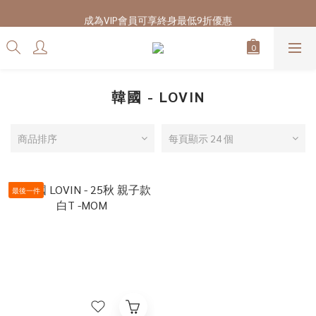
7/28-8/20 CUBi 收藏季全館買二送一
成為VIP會員可享終身最低9折優惠
7/28-8/20 CUBi 收藏季全館買二送一
韓國 - LOVIN
商品排序
每頁顯示 24 個
最後一件