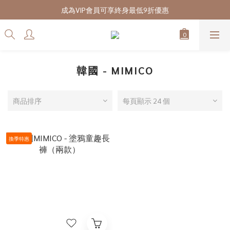
7/28-8/20 CUBi 收藏季全館買二送一
成為VIP會員可享終身最低9折優惠
7/28-8/20 CUBi 收藏季全館買二送一
韓國 - MIMICO
商品排序
每頁顯示 24 個
換季特惠