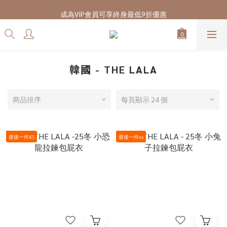
7/28-8/20 CUBi 收藏季全館買二送一
成為VIP會員可享終身最低9折優惠
7/28-8/20 CUBi 收藏季全館買二送一
韓國 - THE LALA
商品排序
每頁顯示 24 個
最後一件XS
最後一件xs