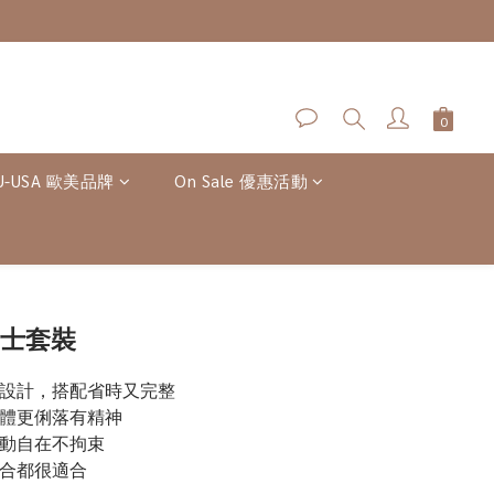
U-USA 歐美品牌
On Sale 優惠活動
立即購買
紳士套裝
套設計，搭配省時又完整
整體更俐落有精神
活動自在不拘束
場合都很適合