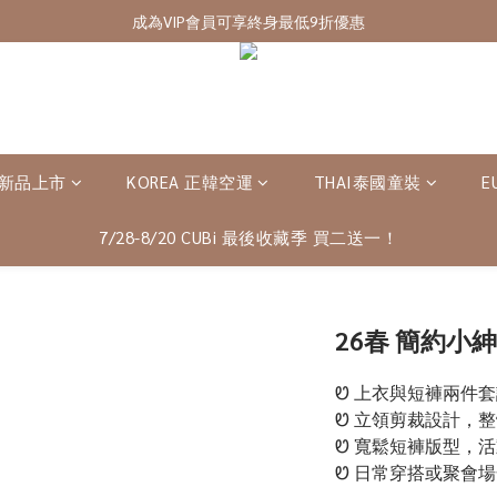
7/28-8/20 CUBi 收藏季全館買二送一
成為VIP會員可享終身最低9折優惠
7/28-8/20 CUBi 收藏季全館買二送一
 新品上市
KOREA 正韓空運
THAI泰國童裝
E
7/28-8/20 CUBi 最後收藏季 買二送一！
26春 簡約小
Ꮼ 上衣與短褲兩件
Ꮼ 立領剪裁設計，
Ꮼ 寬鬆短褲版型，
Ꮼ 日常穿搭或聚會