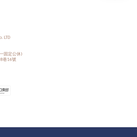
 LTD
(周一固定公休)
8巷16號