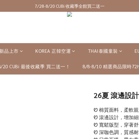
7/28-8/20 CUBi 收藏季全館買二送一
7/28-8/20 CUBi 收藏季全館買二送一
全館$2500【免運】
成為VIP會員可享終身最低9折優惠
7/28-8/20 CUBi 收藏季全館買二送一
 新品上市
KOREA 正韓空運
THAI泰國童裝
E
-8/20 CUBi 最後收藏季 買二送一！
8/8-8/10 精選商品限時72h
26夏 滾邊設
Ꮼ 棉質面料，柔軟親
Ꮼ 滾邊設計，增加
Ꮼ 寬鬆版型，穿著
Ꮼ 深咖色調，質感