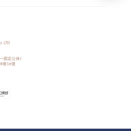
 LTD
(周一固定公休)
8巷16號