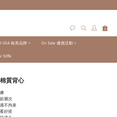
U-USA 歐美品牌
On Sale 優惠活動
r 50%
立即購買
計棉質背心
膚
細節層次
舒適不拘束
耐看好搭