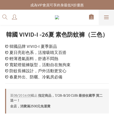
7/28-8/20 CUBi 收藏季全館買二送一
成為VIP會員可享終身最低9折優惠
7/28-8/20 CUBi 收藏季全館買二送一
韓國 VIVID-I -26夏 素色防蚊褲（三色）
Ꮼ 韓國品牌 VIVID-I 夏季新品
Ꮼ 夏日亮彩色系，活潑吸睛又百搭
Ꮼ 輕薄透氣面料，舒適不悶熱
Ꮼ 寬鬆燈籠褲版型，活動自在無拘束
Ꮼ 防蚊長褲設計，戶外活動更安心
Ꮼ 春夏外出、防曬、冷氣房必備
至
08/20 16:00
截止
指定商品，7/28-8/20 CUBi 最後收藏季 買二
送一！
全店，消費滿2500元免運費