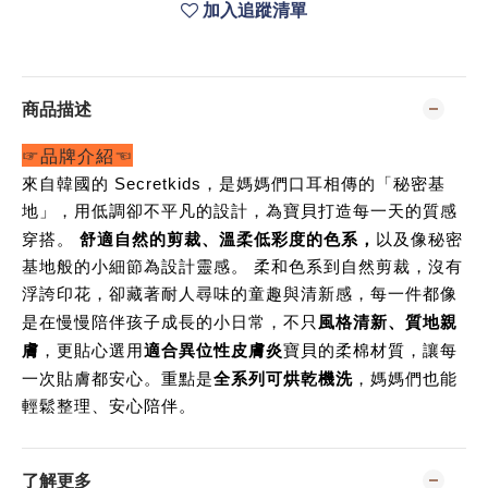
加入追蹤清單
商品描述
☞品牌介紹☜
來自韓國的 Secretkids，是媽媽們口耳相傳的「秘密基
地」，用低調卻不平凡的設計，為寶貝打造每一天的質感
舒適自然的剪裁、溫柔低彩度的色系，
穿搭。
以及像秘密
基地般的小細節為設計靈感。 柔和色系到自然剪裁，沒有
浮誇印花，卻藏著耐人尋味的童趣與清新感，每一件都像
風格清新、質地親
是在慢慢陪伴孩子成長的小日常，不只
膚
適合異位性皮膚炎
，更貼心選用
寶貝的柔棉材質，讓每
全系列可烘乾機洗
一次貼膚都安心。重點是
，媽媽們也能
輕鬆整理、安心陪伴。
了解更多