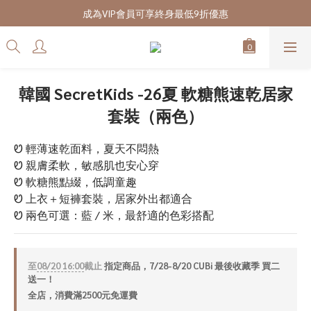
7/28-8/20 CUBi 收藏季全館買二送一
成為VIP會員可享終身最低9折優惠
7/28-8/20 CUBi 收藏季全館買二送一
韓國 SecretKids -26夏 軟糖熊速乾居家
套裝（兩色）
Ꮼ 輕薄速乾面料，夏天不悶熱
Ꮼ 親膚柔軟，敏感肌也安心穿
Ꮼ 軟糖熊點綴，低調童趣
Ꮼ 上衣＋短褲套裝，居家外出都適合
Ꮼ 兩色可選：藍 / 米，最舒適的色彩搭配
至
08/20 16:00
截止
指定商品，7/28-8/20 CUBi 最後收藏季 買二
送一！
全店，消費滿2500元免運費