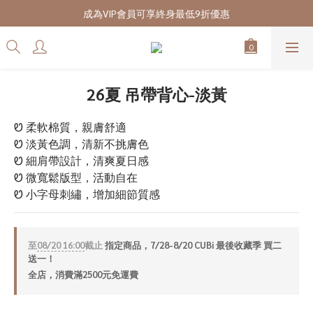
7/28-8/20 CUBi 收藏季全館買二送一
成為VIP會員可享終身最低9折優惠
7/28-8/20 CUBi 收藏季全館買二送一
26夏 吊帶背心-淡黃
Ꮼ 柔軟棉質，親膚舒適
Ꮼ 淡黃色調，清新不挑膚色
Ꮼ 細肩帶設計，清爽夏日感
Ꮼ 微寬鬆版型，活動自在
Ꮼ 小字母刺繡，增加細節質感
至
08/20 16:00
截止
指定商品，7/28-8/20 CUBi 最後收藏季 買二
送一！
全店，消費滿2500元免運費