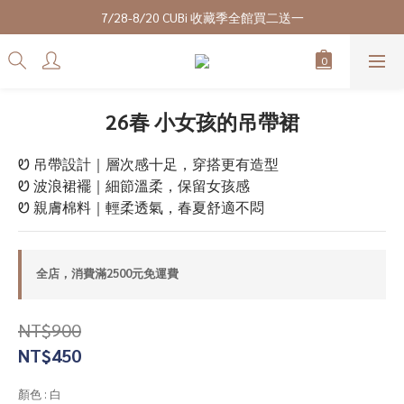
7/28-8/20 CUBi 收藏季全館買二送一
7/28-8/20 CUBi 收藏季全館買二送一
全館$2500【免運】
成為VIP會員可享終身最低9折優惠
26春 小女孩的吊帶裙
7/28-8/20 CUBi 收藏季全館買二送一
Ꮼ 吊帶設計｜層次感十足，穿搭更有造型
Ꮼ 波浪裙襬｜細節溫柔，保留女孩感
Ꮼ 親膚棉料｜輕柔透氣，春夏舒適不悶
全店，消費滿2500元免運費
NT$900
NT$450
顏色
: 白