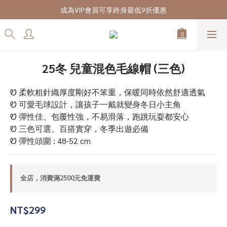
7/28-8/20 CUBi 收藏季全館買二送一
成為VIP會員可享終身最低9折優惠
7/28-8/20 CUBi 收藏季全館買二送一
25冬 兒童混色毛線帽 (三色)
Ꮼ 柔軟粗針織厚度剛好不笨重，保暖同時依然舒適透氣
Ꮼ 可愛毛球設計，讓孩子一戴就變身冬日小主角
Ꮼ 彈性佳、包覆性強，不易滑落，跑跳玩耍都安心
Ꮼ 三色可選、百搭實穿，冬季出遊必備
Ꮼ 彈性頭圍 : 48-52 cm
全店，消費滿2500元免運費
NT$299