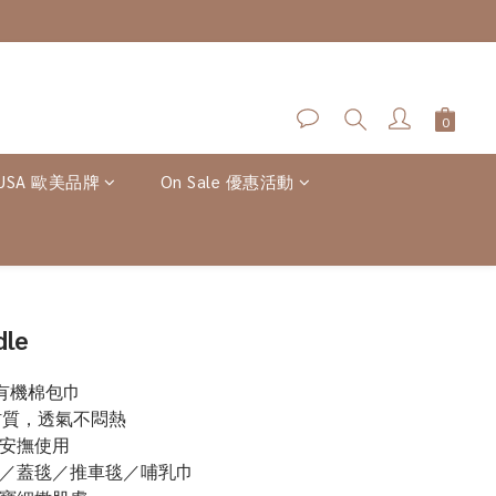
-USA 歐美品牌
On Sale 優惠活動
BUY NOW
dle
ry 有機棉包巾
紗布材質，透氣不悶熱
與安撫使用
巾／蓋毯／推車毯／哺乳巾