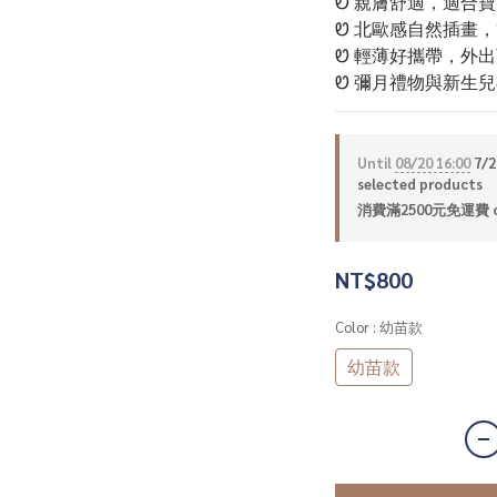
Ꮼ 親膚舒適，適合
Ꮼ 北歐感自然插畫
Ꮼ 輕薄好攜帶，外
Ꮼ 彌月禮物與新生
Until
08/20 16:00
7/
selected products
消費滿2500元免運費 on
NT$800
Color
: 幼苗款
幼苗款