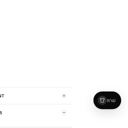
物
NT
S