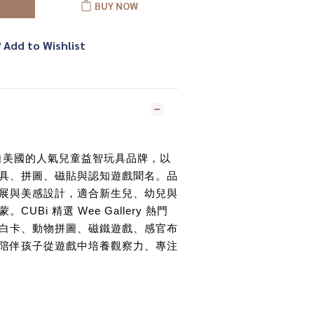
BUY NOW
Add to Wishlist
自美國的人氣兒童益智玩具品牌，以
具、拼圖、磁貼與認知遊戲聞名。品
展與美感設計，適合新生兒、幼兒與
UBi 精選 Wee Gallery 熱門
白卡、動物拼圖、磁鐵遊戲、感官布
陪伴孩子從遊戲中培養觀察力、專注