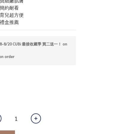
寶寶細嫩肌膚
，簡約耐看
出育兒超方便
兒禮盒推薦
28-8/20 CUBi 最後收藏季 買二送一！ on
 order