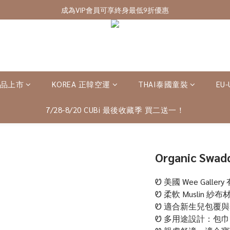
7/28-8/20 CUBi 收藏季全館買二送一
成為VIP會員可享終身最低9折優惠
7/28-8/20 CUBi 收藏季全館買二送一
新品上市
KOREA 正韓空運
THAI泰國童裝
EU
7/28-8/20 CUBi 最後收藏季 買二送一！
Organic Swad
Ꮼ 美國 Wee Galle
Ꮼ 柔軟 Muslin 
Ꮼ 適合新生兒包覆
Ꮼ 多用途設計：包