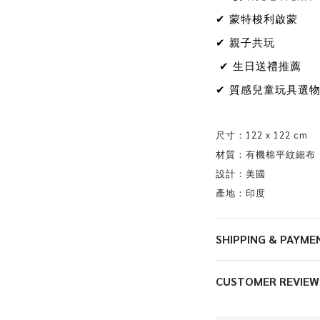
✔ 蒙特梭利啟蒙
✔ 親子共玩
✔ 生日送禮推薦
✔ 質感兒童玩具選
尺寸：122 x 122 cm
材質：有機棉平紋細布
設計：美國
產地：印度
SHIPPING & PAYME
CUSTOMER REVIEW