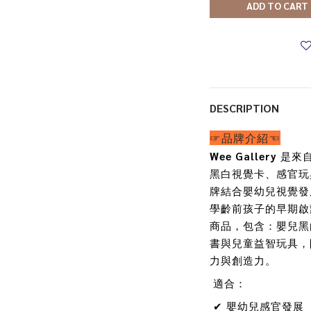
ADD TO CART
DESCRIPTION
☞品牌介紹☜
Wee Gallery
是來
黑白視覺卡、感官玩
牌結合嬰幼兒視覺發
學齡前孩子的早期啟蒙。C
商品，包含：嬰兒黑
書與兒童益智玩具，
力與創造力。
適合：
✔ 嬰幼兒感官發展