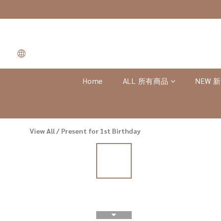
Home
ALL 所有商品
NEW 
View All
/
Present for 1st Birthday