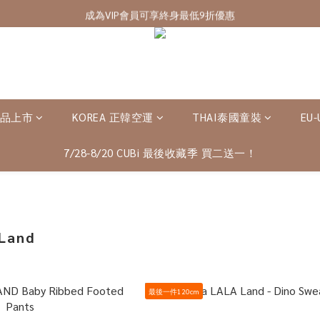
7/28-8/20 CUBi 收藏季全館買二送一
成為VIP會員可享終身最低9折優惠
7/28-8/20 CUBi 收藏季全館買二送一
新品上市
KOREA 正韓空運
THAI泰國童裝
EU
7/28-8/20 CUBi 最後收藏季 買二送一！
Land
最後一件120cm