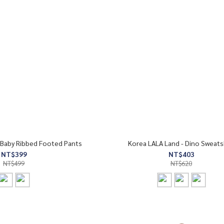
 Baby Ribbed Footed Pants
Korea LALA Land - Dino Sweats
NT$399
NT$403
NT$499
NT$620