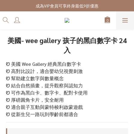
7/28-8/20 CUBi 收藏季全館買二送一
成為VIP會員可享終身最低9折優惠
7/28-8/20 CUBi 收藏季全館買二送一
美國- wee gallery 孩子的黑白數字卡 24
入
Ꮼ 美國 Wee Gallery 經典黑白數字卡
Ꮼ 高對比設計，適合嬰幼兒視覺刺激
Ꮼ 幫助建立數字與數量概念
Ꮼ 結合自然插畫，提升觀察與認知力
Ꮼ 可作為黑白卡、數字卡、配對卡使用
Ꮼ 厚磅圓角卡片，安全耐用
Ꮼ 適合親子互動與蒙特梭利啟蒙遊戲
Ꮼ 從新生兒一路玩到學齡前都適合