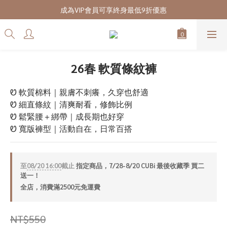
7/28-8/20 CUBi 收藏季全館買二送一
成為VIP會員可享終身最低9折優惠
7/28-8/20 CUBi 收藏季全館買二送一
26春 軟質條紋褲
Ꮼ 軟質棉料｜親膚不刺癢，久穿也舒適
Ꮼ 細直條紋｜清爽耐看，修飾比例
Ꮼ 鬆緊腰＋綁帶｜成長期也好穿
Ꮼ 寬版褲型｜活動自在，日常百搭
至
08/20 16:00
截止
指定商品，7/28-8/20 CUBi 最後收藏季 買二
送一！
全店，消費滿2500元免運費
NT$550