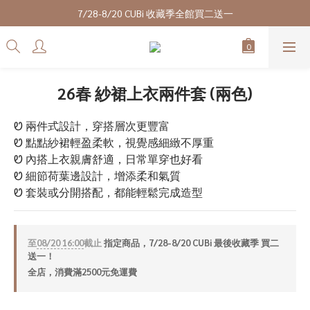
7/28-8/20 CUBi 收藏季全館買二送一
7/28-8/20 CUBi 收藏季全館買二送一
全館$2500【免運】
成為VIP會員可享終身最低9折優惠
26春 紗裙上衣兩件套 (兩色)
7/28-8/20 CUBi 收藏季全館買二送一
Ꮼ 兩件式設計，穿搭層次更豐富
Ꮼ 點點紗裙輕盈柔軟，視覺感細緻不厚重
Ꮼ 內搭上衣親膚舒適，日常單穿也好看
Ꮼ 細節荷葉邊設計，增添柔和氣質
Ꮼ 套裝或分開搭配，都能輕鬆完成造型
至
08/20 16:00
截止
指定商品，7/28-8/20 CUBi 最後收藏季 買二
送一！
全店，消費滿2500元免運費