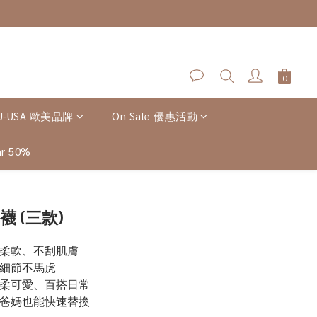
U-USA 歐美品牌
On Sale 優惠活動
r 50%
立即購買
襪 (三款)
，柔軟、不刮肌膚
全細節不馬虎
溫柔可愛、百搭日常
手爸媽也能快速替換