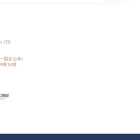
 LTD
(周一固定公休)
8巷16號