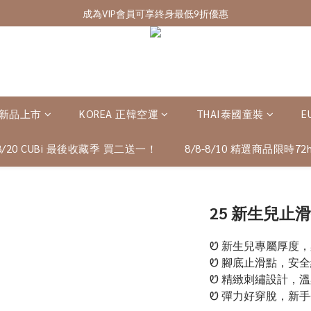
7/28-8/20 CUBi 收藏季全館買二送一
成為VIP會員可享終身最低9折優惠
7/28-8/20 CUBi 收藏季全館買二送一
 新品上市
KOREA 正韓空運
THAI泰國童裝
E
-8/20 CUBi 最後收藏季 買二送一！
8/8-8/10 精選商品限時72h
25 新生兒止滑
Ꮼ 新生兒專屬厚度
Ꮼ 腳底止滑點，安
Ꮼ 精緻刺繡設計，
Ꮼ 彈力好穿脫，新