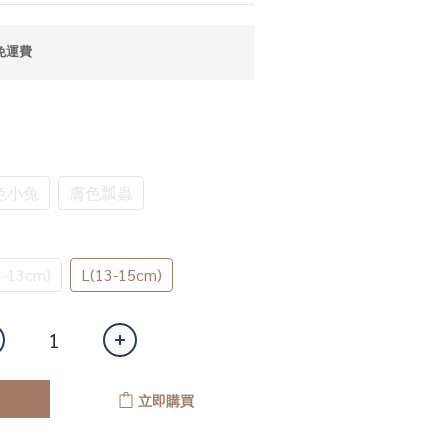
免運費
色小兔
膚色瓢蟲
-13cm)
L(13-15cm)
立即購買