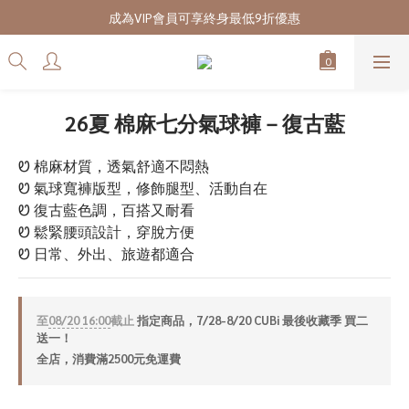
7/28-8/20 CUBi 收藏季全館買二送一
成為VIP會員可享終身最低9折優惠
7/28-8/20 CUBi 收藏季全館買二送一
26夏 棉麻七分氣球褲－復古藍
Ꮼ 棉麻材質，透氣舒適不悶熱
Ꮼ 氣球寬褲版型，修飾腿型、活動自在
Ꮼ 復古藍色調，百搭又耐看
Ꮼ 鬆緊腰頭設計，穿脫方便
Ꮼ 日常、外出、旅遊都適合
至
08/20 16:00
截止
指定商品，7/28-8/20 CUBi 最後收藏季 買二
送一！
全店，消費滿2500元免運費