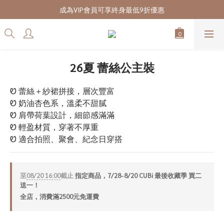
7/28-8/20 CUBi 收藏季全館買二送一
成為VIP會員可享終身最低9折優惠
7/28-8/20 CUBi 收藏季全館買二送一
26夏 蕾絲公主裝
Ꮼ 蕾絲＋紗裙拼接，層次豐富
Ꮼ 奶油杏色系，溫柔不甜膩
Ꮼ 肩帶荷葉設計，細節感滿滿
Ꮼ 輕盈材質，穿著不厚重
Ꮼ 適合拍照、聚會、紀念日穿搭
至
08/20 16:00
截止
指定商品，7/28-8/20 CUBi 最後收藏季 買二
送一！
全店，消費滿2500元免運費