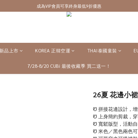
7/28-8/20 CUBi 收藏季全館買二送一
成為VIP會員可享終身最低9折優惠
7/28-8/20 CUBi 收藏季全館買二送一
 新品上市
KOREA 正韓空運
THAI泰國童裝
E
7/28-8/20 CUBi 最後收藏季 買二送一！
26夏 花邊小裙
Ꮼ 拼接花邊設計，
Ꮼ 上身簡約剪裁，
Ꮼ 寬鬆版型，活動自
Ꮼ 米色／黑色兩色可