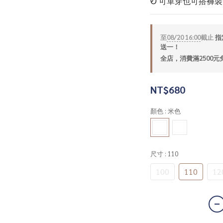
Ꮼ 可單穿也可搭褲
至
08/20 16:00
截止
指定
送一！
全店，消費滿2500元
NT$680
顏色
: 米色
尺寸
: 110
100
110
12