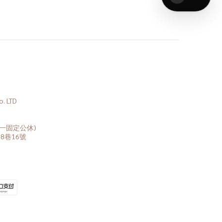
 LTD
(周一固定公休)
8巷16號