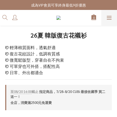
7/28-8/20 CUBi 收藏季全館買二送一
成為VIP會員可享終身最低9折優惠
7/28-8/20 CUBi 收藏季全館買二送一
26夏 韓版復古花襯衫
Ꮼ 輕薄棉質面料，透氣舒適
Ꮼ 復古花紋設計，低調有質感
Ꮼ 微寬鬆版型，穿著自在不拘束
Ꮼ 可單穿也可外搭，搭配性高
Ꮼ 日常、外出都適合
至
08/20 16:00
截止
指定商品，7/28-8/20 CUBi 最後收藏季 買二
送一！
全店，消費滿2500元免運費