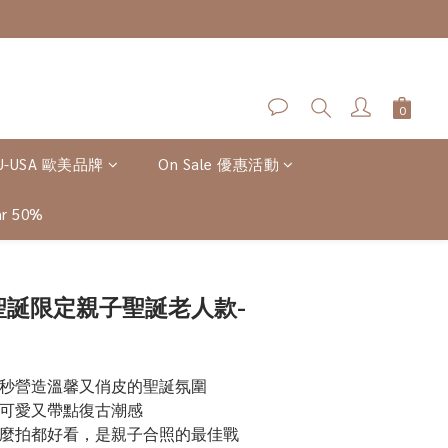
U-USA 歐美品牌
On Sale 優惠活動
r 50%
立即購買
- 聖誕限定親子聖誕老人款-
一秒營造溫馨又俏皮的聖誕氛圍
，可愛又帶點復古潮感
怎麼拍都好看，是親子合照的最佳戰