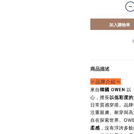
加入購物車
商品描述
☞品牌介紹☜
韓國 OWEN
來自
以「
以低彩度的
心，擅長
日常質感穿搭。品牌
注重親膚、耐穿與高
自在探索世界。OWE
柔感
，沒有浮誇多餘