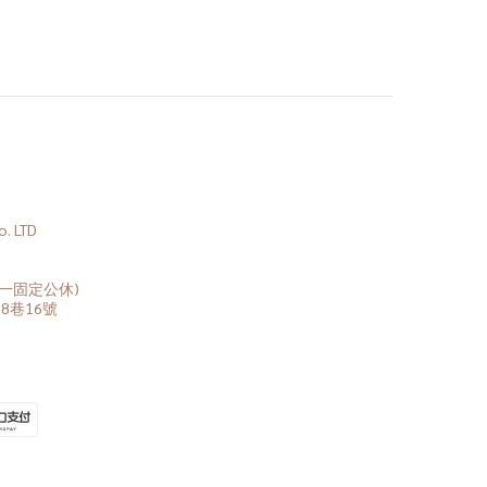
 LTD
(周一固定公休)
8巷16號