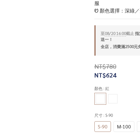
服
Ꮼ 顏色選擇：深綠
至
08/20 16:00
截止
指定
送一！
全店，消費滿2500元
NT$780
NT$624
顏色
: 紅
尺寸
: S-90
S-90
M-100