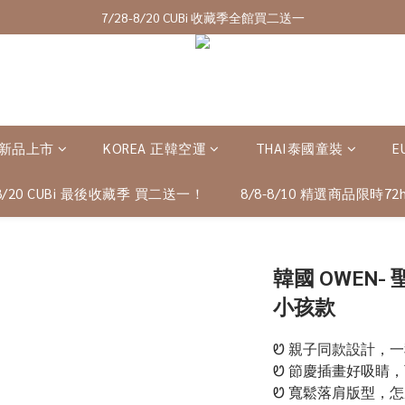
7/28-8/20 CUBi 收藏季全館買二送一
7/28-8/20 CUBi 收藏季全館買二送一
全館$2500【免運】
成為VIP會員可享終身最低9折優惠
7/28-8/20 CUBi 收藏季全館買二送一
 新品上市
KOREA 正韓空運
THAI泰國童裝
E
-8/20 CUBi 最後收藏季 買二送一！
8/8-8/10 精選商品限時72h
韓國 OWEN
小孩款
Ꮼ 親子同款設計，
Ꮼ 節慶插畫好吸睛
Ꮼ 寬鬆落肩版型，