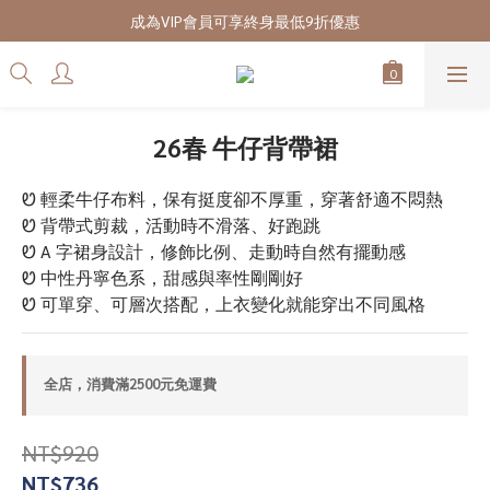
7/28-8/20 CUBi 收藏季全館買二送一
成為VIP會員可享終身最低9折優惠
7/28-8/20 CUBi 收藏季全館買二送一
26春 牛仔背帶裙
Ꮼ 輕柔牛仔布料，保有挺度卻不厚重，穿著舒適不悶熱
Ꮼ 背帶式剪裁，活動時不滑落、好跑跳
Ꮼ A 字裙身設計，修飾比例、走動時自然有擺動感
Ꮼ 中性丹寧色系，甜感與率性剛剛好
Ꮼ 可單穿、可層次搭配，上衣變化就能穿出不同風格
全店，消費滿2500元免運費
NT$920
NT$736