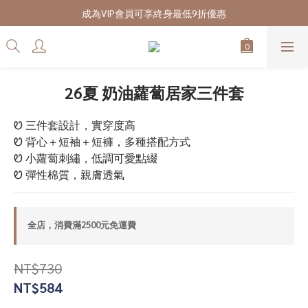
7/28-8/20 CUBi 收藏季全館買二送一
成為VIP會員可享終身最低9折優惠
7/28-8/20 CUBi 收藏季全館買二送一
26夏 奶油蘿蔔居家三件套
Ꮼ 三件套設計，實穿度高
Ꮼ 背心＋短袖＋短褲，多種搭配方式
Ꮼ 小蘿蔔刺繡，低調可愛點綴
Ꮼ 彈性棉質，親膚透氣
全店，消費滿2500元免運費
NT$730
NT$584