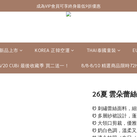
7/28-8/20 CUBi 收藏季全館買二送一
成為VIP會員可享終身最低9折優惠
7/28-8/20 CUBi 收藏季全館買二送一
 新品上市
KOREA 正韓空運
THAI泰國童裝
E
-8/20 CUBi 最後收藏季 買二送一！
8/8-8/10 精選商品限時72h
26夏 雲朵蕾
Ꮼ 刺繡蕾絲面料，
Ꮼ 多層紗裙設計，
Ꮼ 大領口剪裁，優
Ꮼ 奶白色調，溫柔