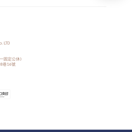
 LTD
(周一固定公休)
8巷16號