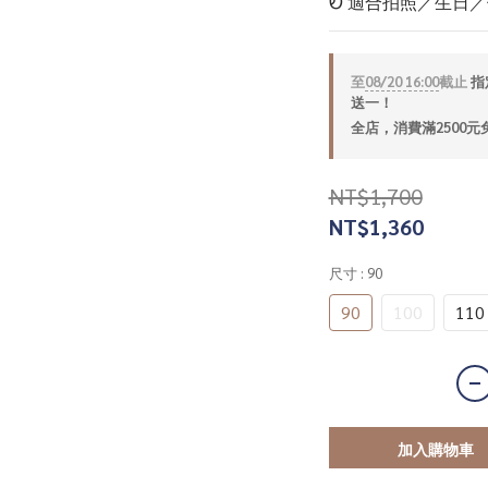
Ꮼ 適合拍照／生日
至
08/20 16:00
截止
指定
送一！
全店，消費滿2500元
NT$1,700
NT$1,360
尺寸
: 90
90
100
110
加入購物車