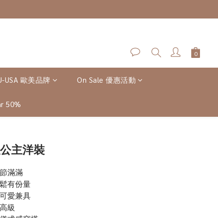
U-USA 歐美品牌
On Sale 優惠活動
r 50%
立即購買
絲公主洋裝
細節滿滿
蓬鬆有份量
雅可愛兼具
又高級