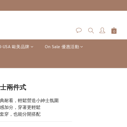
U-USA 歐美品牌
On Sale 優惠活動
立即購買
紳士兩件式
經典耐看，輕鬆營造小紳士氛圍
式感加分，穿著更輕鬆
成套穿，也能分開搭配