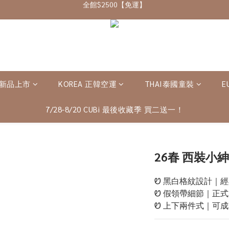
7/28-8/20 CUBi 收藏季全館買二送一
成為VIP會員可享終身最低9折優惠
7/28-8/20 CUBi 收藏季全館買二送一
 新品上市
KOREA 正韓空運
THAI泰國童裝
E
7/28-8/20 CUBi 最後收藏季 買二送一！
26春 西裝小
Ꮼ 黑白格紋設計｜
Ꮼ 假領帶細節｜正
Ꮼ 上下兩件式｜可