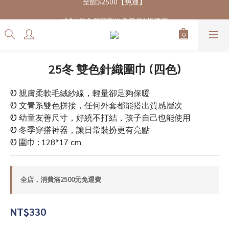
7/28-8/20 CUBi 收藏季全館買二送一
成為VIP會員可享終身最低9折優惠
7/28-8/20 CUBi 收藏季全館買二送一
25冬 雙色針織圍巾 (四色)
Ꮼ 親膚柔軟毛絨紗線，輕量卻足夠保暖
Ꮼ 文青系雙色拼接，任何外套都能搭出質感層次
Ꮼ 幼童友善尺寸，好繞不打結，孩子自己也能使用
Ꮼ 冬季穿搭神器，讓日常裝扮更有亮點
Ꮼ 圍巾 : 128*17 cm
全店，消費滿2500元免運費
NT$330