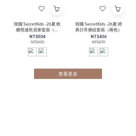
韓國 SecretKids -26夏 軟
韓國 SecretKids -26夏 經
糖熊速乾居家套裝（兩
典日常條紋套裝（兩色）
色）
NT$504
NT$436
NT$630
NT$670
查看更多