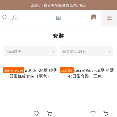
7/28-8/20 CUBi 收藏季全館買二送一
成為VIP會員可享終身最低9折優惠
7/28-8/20 CUBi 收藏季全館買二送一
套裝
商品排序
每頁顯示 24 個
最後一件100cm
26夏 新款