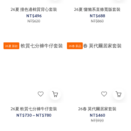
26夏 撞色邊棉質背心套裝
26夏 慵懶系直條寬版套裝
NT$496
NT$688
NT$620
NT$860
26夏 新款
26春 新品
26夏 軟質七分褲牛仔套裝
26春 莫代爾居家套裝
NT$730 ~ NT$780
NT$460
NT$920