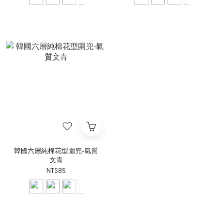
韓國六層純棉花型圍兜-氣質
文青
NT$85