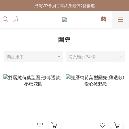
7/28-8/20 CUBi 收藏季全館買二送一
成為VIP會員可享終身最低9折優惠
7/28-8/20 CUBi 收藏季全館買二送一
圍兜
商品排序
每頁顯示 24 個