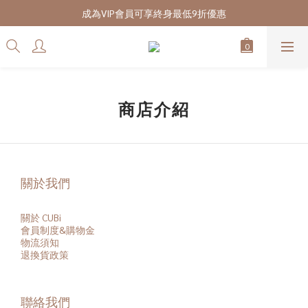
7/28-8/20 CUBi 收藏季全館買二送一
成為VIP會員可享終身最低9折優惠
7/28-8/20 CUBi 收藏季全館買二送一
商店介紹
關於我們
關於 CUBi
會員
制度&購物金
物流須知
退換貨政策
聯絡我們