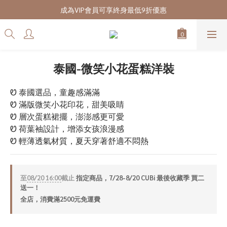
7/28-8/20 CUBi 收藏季全館買二送一
成為VIP會員可享終身最低9折優惠
7/28-8/20 CUBi 收藏季全館買二送一
泰國-微笑小花蛋糕洋裝
Ꮼ 泰國選品，童趣感滿滿
Ꮼ 滿版微笑小花印花，甜美吸睛
Ꮼ 層次蛋糕裙擺，澎澎感更可愛
Ꮼ 荷葉袖設計，增添女孩浪漫感
Ꮼ 輕薄透氣材質，夏天穿著舒適不悶熱
至
08/20 16:00
截止
指定商品，7/28-8/20 CUBi 最後收藏季 買二
送一！
全店，消費滿2500元免運費