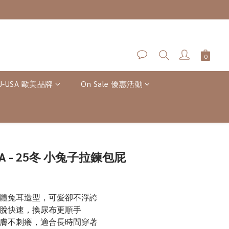
U-USA 歐美品牌
On Sale 優惠活動
立即購買
LA - 25冬 小兔子拉鍊包屁
立體兔耳造型，可愛卻不浮誇
穿脫快速，換尿布更順手
親膚不刺癢，適合長時間穿著