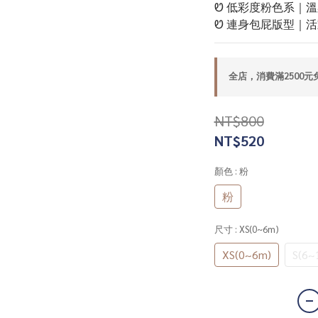
Ꮼ 低彩度粉色系｜
Ꮼ 連身包屁版型｜
全店，消費滿2500元
NT$800
NT$520
顏色
: 粉
粉
尺寸
: XS(0~6m)
XS(0~6m)
S(6~