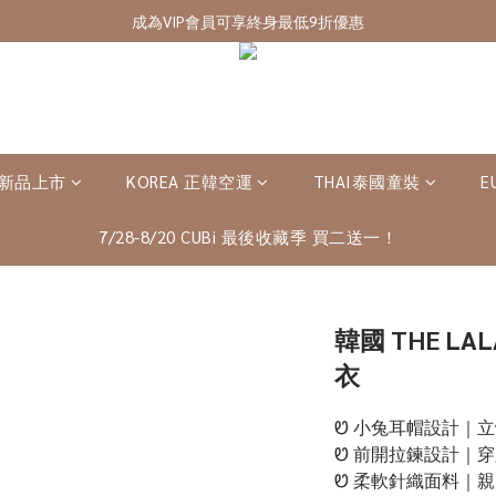
7/28-8/20 CUBi 收藏季全館買二送一
成為VIP會員可享終身最低9折優惠
7/28-8/20 CUBi 收藏季全館買二送一
 新品上市
KOREA 正韓空運
THAI泰國童裝
E
7/28-8/20 CUBi 最後收藏季 買二送一！
韓國 THE LA
衣
Ꮼ 小兔耳帽設計｜
Ꮼ 前開拉鍊設計｜
Ꮼ 柔軟針織面料｜