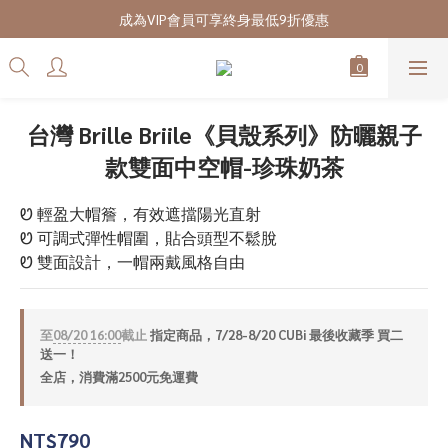
7/28-8/20 CUBi 收藏季全館買二送一
成為VIP會員可享終身最低9折優惠
7/28-8/20 CUBi 收藏季全館買二送一
台灣 Brille Briile《貝殼系列》防曬親子
款雙面中空帽-珍珠奶茶
Ꮼ 輕盈大帽簷，有效遮擋陽光直射
Ꮼ 可調式彈性帽圍，貼合頭型不鬆脫
Ꮼ 雙面設計，一帽兩戴風格自由
至
08/20 16:00
截止
指定商品，7/28-8/20 CUBi 最後收藏季 買二
送一！
全店，消費滿2500元免運費
NT$790