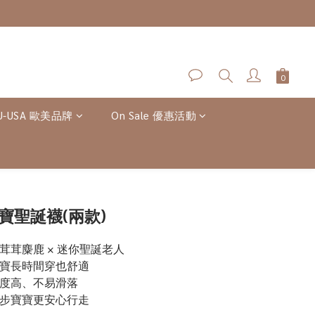
U-USA 歐美品牌
On Sale 優惠活動
立即購買
寶聖誕襪(兩款)
茸茸麋鹿 × 迷你聖誕老人
寶寶長時間穿也舒適
覆度高、不易滑落
學步寶寶更安心行走