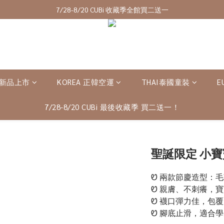
7/28-8/20 CUBi 收藏季全館買二送一
7/28-8/20 CUBi 收藏季全館買二送一
全館$2500【免運】
成為VIP會員可享終身最低9折優惠
7/28-8/20 CUBi 收藏季全館買二送一
 新品上市
KOREA 正韓空運
THAI泰國童裝
E
7/28-8/20 CUBi 最後收藏季 買二送一！
聖誕限定 小寶
Ꮼ 兩款節慶造型：毛
Ꮼ 親膚、不刺癢，
Ꮼ 襪口彈力佳，包
Ꮼ 腳底止滑，適合