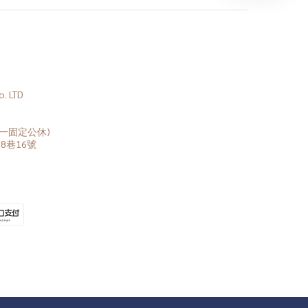
 LTD
(周一固定公休)
8巷16號