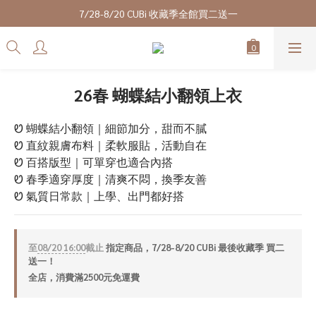
7/28-8/20 CUBi 收藏季全館買二送一
7/28-8/20 CUBi 收藏季全館買二送一
全館$2500【免運】
成為VIP會員可享終身最低9折優惠
26春 蝴蝶結小翻領上衣
7/28-8/20 CUBi 收藏季全館買二送一
Ꮼ 蝴蝶結小翻領｜細節加分，甜而不膩
Ꮼ 直紋親膚布料｜柔軟服貼，活動自在
Ꮼ 百搭版型｜可單穿也適合內搭
Ꮼ 春季適穿厚度｜清爽不悶，換季友善
Ꮼ 氣質日常款｜上學、出門都好搭
至
08/20 16:00
截止
指定商品，7/28-8/20 CUBi 最後收藏季 買二
送一！
全店，消費滿2500元免運費