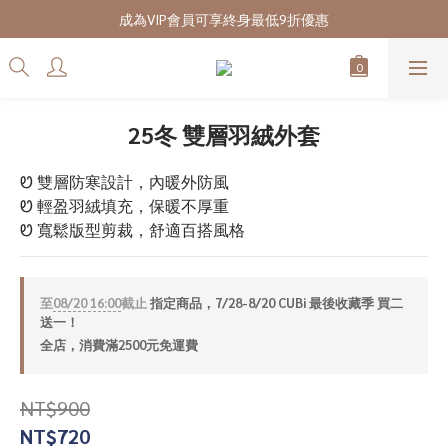
7/28-8/20 CUBi 收藏季全館買二送一
成為VIP會員可享終身最低9折優惠
7/28-8/20 CUBi 收藏季全館買二送一
25冬 雙層羽絨外套
Ꮼ 雙層防寒設計，內暖外防風
Ꮼ 輕盈羽絨填充，保暖不厚重
Ꮼ 寬鬆版型剪裁，舒適百搭風格
至
08/20 16:00
截止
指定商品，7/28-8/20 CUBi 最後收藏季 買二
送一！
全店，消費滿2500元免運費
NT$900
NT$720