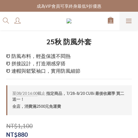
7/28-8/20 CUBi 收藏季全館買二送一
成為VIP會員可享終身最低9折優惠
7/28-8/20 CUBi 收藏季全館買二送一
25秋 防風外套
Ꮼ 防風布料，輕盈保護不悶熱
Ꮼ 拼接設計，打造潮感穿搭
Ꮼ 連帽與鬆緊袖口，實用防風細節
至
08/20 16:00
截止
指定商品，7/28-8/20 CUBi 最後收藏季 買二
送一！
全店，消費滿2500元免運費
NT$1,100
NT$880