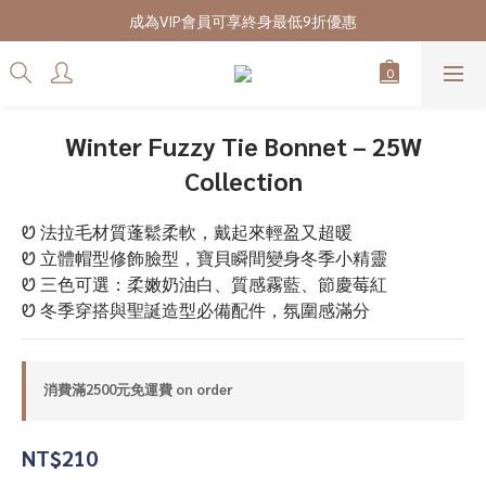
7/28-8/20 CUBi 收藏季全館買二送一
成為VIP會員可享終身最低9折優惠
7/28-8/20 CUBi 收藏季全館買二送一
Winter Fuzzy Tie Bonnet – 25W
Collection
Ꮼ 法拉毛材質蓬鬆柔軟，戴起來輕盈又超暖
Ꮼ 立體帽型修飾臉型，寶貝瞬間變身冬季小精靈
Ꮼ 三色可選：柔嫩奶油白、質感霧藍、節慶莓紅
Ꮼ 冬季穿搭與聖誕造型必備配件，氛圍感滿分
消費滿2500元免運費 on order
NT$210