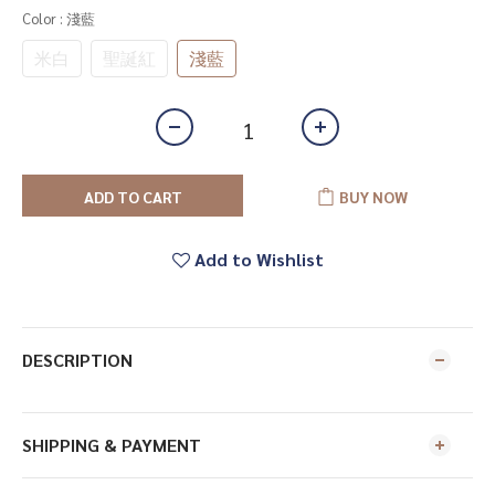
Color
: 淺藍
米白
聖誕紅
淺藍
ADD TO CART
BUY NOW
Add to Wishlist
DESCRIPTION
SHIPPING & PAYMENT