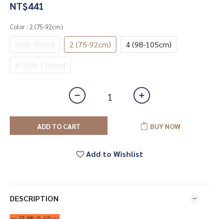
NT$441
Color
: 2 (75-92cm)
0(65-70cm)
2 (75-92cm)
4 (98-105cm)
6 (105-116cm)
ADD TO CART
BUY NOW
Add to Wishlist
DESCRIPTION