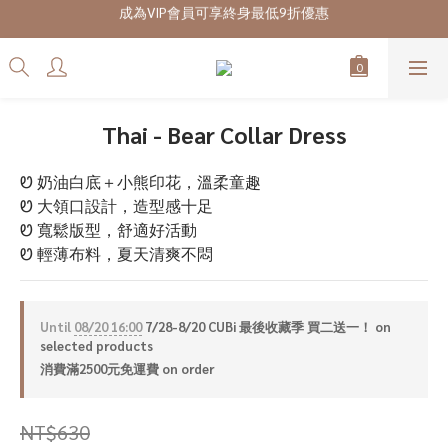
成為VIP會員可享終身最低9折優惠
7/28-8/20 CUBi 收藏季全館買二送一
7/28-8/20 CUBi 收藏季全館買二送一
Thai - Bear Collar Dress
Ꮼ 奶油白底＋小熊印花，溫柔童趣
Ꮼ 大領口設計，造型感十足
Ꮼ 寬鬆版型，舒適好活動
Ꮼ 輕薄布料，夏天清爽不悶
Until
08/20 16:00
7/28-8/20 CUBi 最後收藏季 買二送一！ on
selected products
消費滿2500元免運費 on order
NT$630