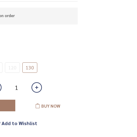
 order
120
130
BUY NOW
Add to Wishlist