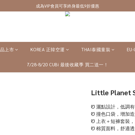
7/28-8/20 CUBi 收藏季全館買二送一
成為VIP會員可享終身最低9折優惠
7/28-8/20 CUBi 收藏季全館買二送一
新品上市
KOREA 正韓空運
THAI泰國童裝
EU
7/28-8/20 CUBi 最後收藏季 買二送一！
Little Planet 
Ꮼ 灑點設計，低調
Ꮼ 撞色口袋，增加
Ꮼ 上衣＋短褲套裝
Ꮼ 棉質面料，舒適透