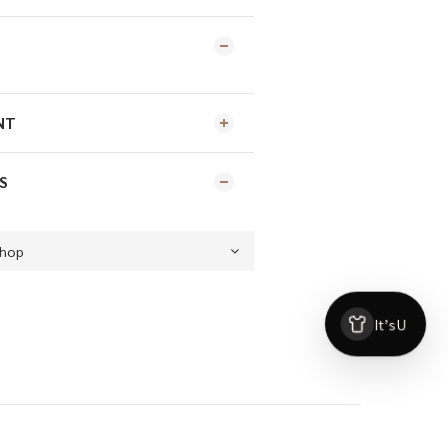
NT
S
t