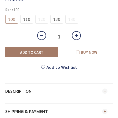
Size
: 100
100
110
120
130
140
ADD TO CART
BUY NOW
Add to Wishlist
DESCRIPTION
SHIPPING & PAYMENT