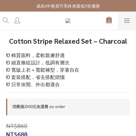
7/28-8/20 CUBi 收藏季全館買二送一
成為VIP會員可享終身最低9折優惠
7/28-8/20 CUBi 收藏季全館買二送一
Cotton Stripe Relaxed Set – Charcoal
Ꮼ 棉質面料，柔軟親膚舒適
Ꮼ 細直條紋設計，低調有層次
Ꮼ 寬版上衣＋寬鬆褲型，穿著自在
Ꮼ 套裝搭配，省去搭配煩惱
Ꮼ 日常休閒、外出都適合
消費滿2500元免運費 on order
NT$860
NT$688