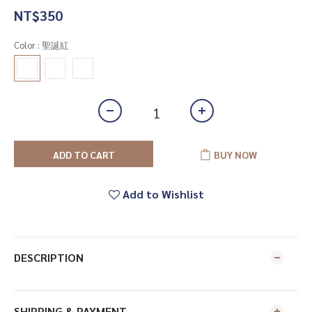
NT$350
Color
: 聖誕紅
ADD TO CART
BUY NOW
Add to Wishlist
DESCRIPTION
SHIPPING & PAYMENT