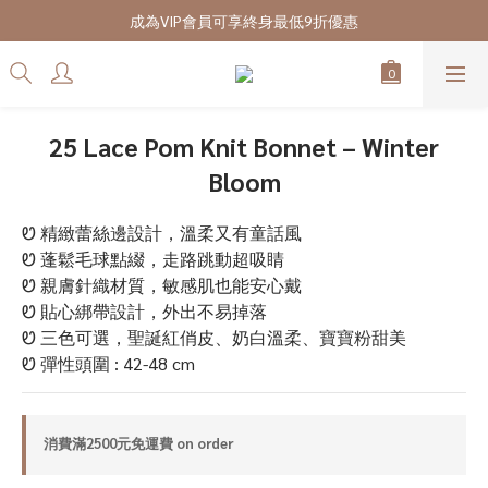
7/28-8/20 CUBi 收藏季全館買二送一
成為VIP會員可享終身最低9折優惠
7/28-8/20 CUBi 收藏季全館買二送一
25 Lace Pom Knit Bonnet – Winter
Bloom
Ꮼ 精緻蕾絲邊設計，溫柔又有童話風
Ꮼ 蓬鬆毛球點綴，走路跳動超吸睛
Ꮼ 親膚針織材質，敏感肌也能安心戴
Ꮼ 貼心綁帶設計，外出不易掉落
Ꮼ 三色可選，聖誕紅俏皮、奶白溫柔、寶寶粉甜美
Ꮼ 彈性頭圍 : 42-48 cm
消費滿2500元免運費 on order