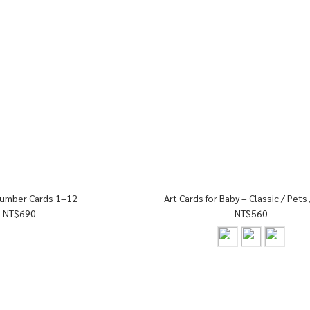
umber Cards 1–12
Art Cards for Baby – Classic / Pets 
NT$690
NT$560