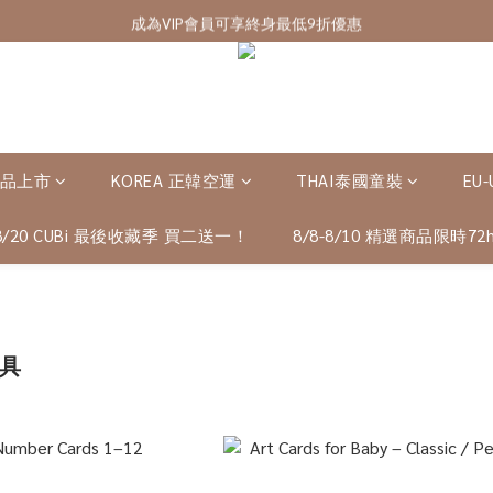
7/28-8/20 CUBi 收藏季全館買二送一
成為VIP會員可享終身最低9折優惠
7/28-8/20 CUBi 收藏季全館買二送一
新品上市
KOREA 正韓空運
THAI泰國童裝
EU
-8/20 CUBi 最後收藏季 買二送一！
8/8-8/10 精選商品限時72h
玩具